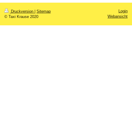
Login
Druckversion
|
Sitemap
Webansicht
© Taxi Krause 2020